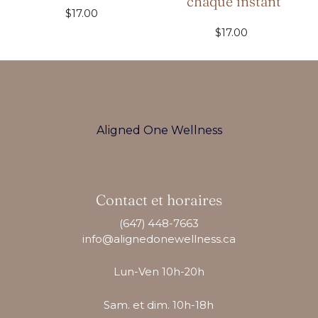
N
chaque instant
$17.00
Prix
normal
$17.00
Prix
:
normal
Aligned One Wellness
Contact et horaires
(647) 448-7663
info@alignedonewellness.ca
Lun-Ven 10h-20h
Sam. et dim. 10h-18h