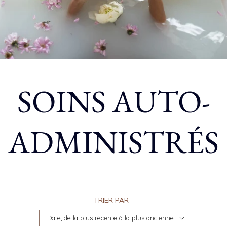
C
SOINS AUTO-
O
ADMINISTRÉS
L
TRIER PAR
L