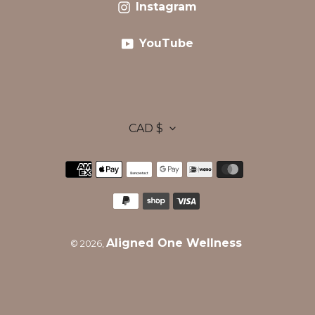
Instagram
Instagram
YouTube
YouTube
D
CAD $
Moyens
E
de
paiement
V
Aligned One Wellness
© 2026,
I
S