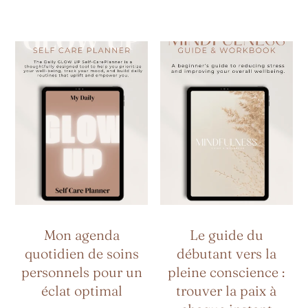
E
Mon
Le
Agenda
Guide
C
Quotidien
Du
De
Débutant
Soins
Vers
T
Personnels
La
Pour
Pleine
Un
Conscience :
Éclat
Trouver
I
Optimal
La
Paix
Mon agenda
Le guide du
À
O
quotidien de soins
débutant vers la
Chaque
personnels pour un
pleine conscience :
Instant
éclat optimal
trouver la paix à